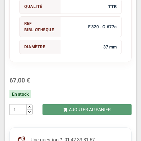
QUALITÉ
TTB
REF
F.320 - G.677a
BIBLIOTHÈQUE
DIAMÈTRE
37 mm
67,00 €
En stock
AJOUTER AU PANIER

Une question ? 01 42 33 81 67