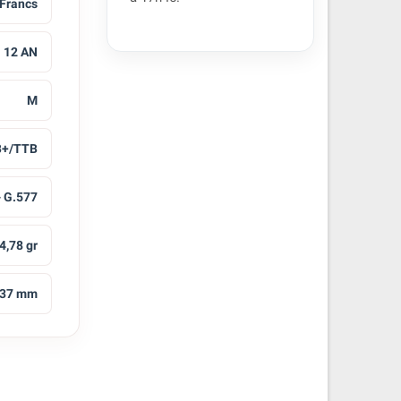
 Francs
12 AN
M
B+/TTB
- G.577
4,78 gr
37 mm