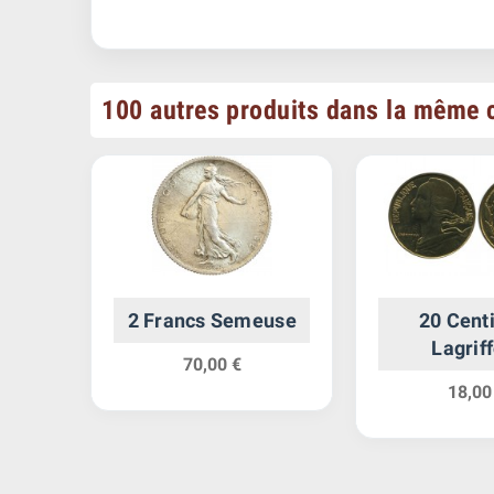
100 autres produits dans la même c
s
2 Francs Semeuse
20 Cent
ts,
Lagrif
70,00 €
18,00