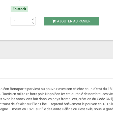
En stock
AJOUTER AU PANIER

poléon Bonaparte parvient au pouvoir avec son célèbre coup d'état du 18 b
Tacticien militaire hors pair, Napoléon Ier est auréolé de nombreuses victo
avec les annexions fait dans les pays frontaliers, création du Code Civil).
raint de s'exiler sur l'île d'Elbe. Il reprend brièvement le pouvoir en 1815 
ègne. Il meurt en 1821 sur l'île de Sainte Hélène où il est exilé, sous la gar