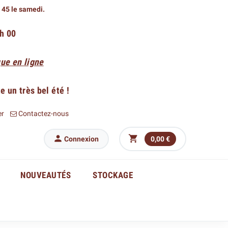
h 45 le samedi.
 h 00
ue en ligne
 un très bel été !
er
Contactez-nous


Connexion
0,00 €
NOUVEAUTÉS
STOCKAGE