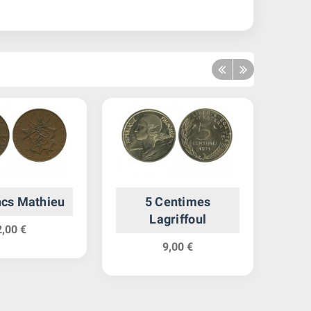
ncs Mathieu
5 Centimes
5 F
Lagriffoul
2,00 €
9,00 €