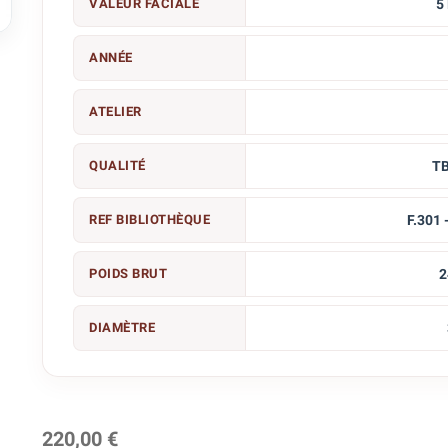
VALEUR FACIALE
5

ANNÉE
ATELIER
QUALITÉ
T
REF BIBLIOTHÈQUE
F.301 
POIDS BRUT
2
DIAMÈTRE
220,00 €