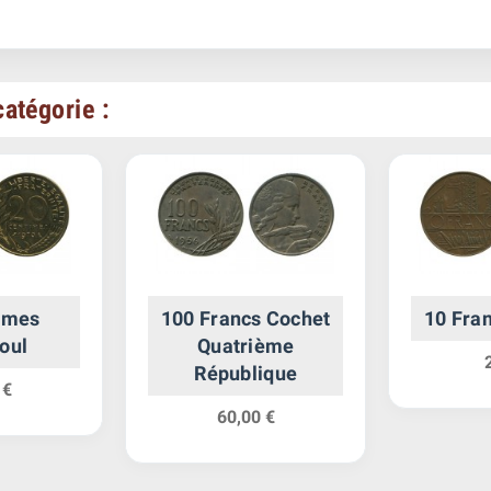
atégorie :
imes
100 Francs Cochet
10 Fra
foul
Quatrième
République
 €
60,00 €