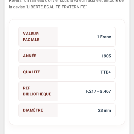
Revers : un rameau d'olivier sous la valeur faciale et entouré de
la devise "LIBERTE.EGALITE.FRATERNITE"
VALEUR
1 Franc
FACIALE
ANNÉE
1905
QUALITÉ
TTB+
REF
F.217 - G.467
BIBLIOTHÈQUE
DIAMÈTRE
23 mm