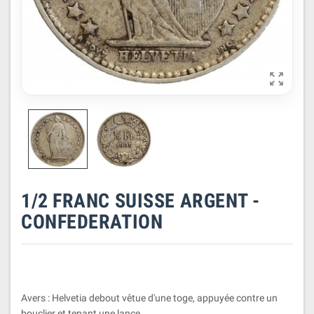

1/2 FRANC SUISSE ARGENT -
CONFEDERATION
Avers : Helvetia debout vêtue d'une toge, appuyée contre un
bouclier et tenant une lance