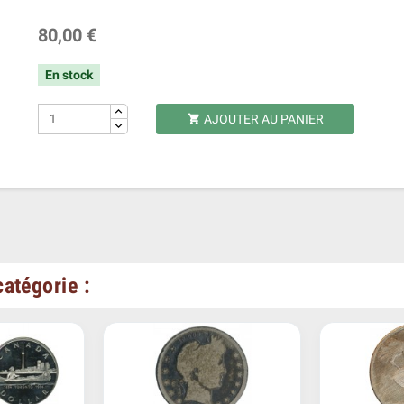
80,00 €
En stock
AJOUTER AU PANIER

atégorie :