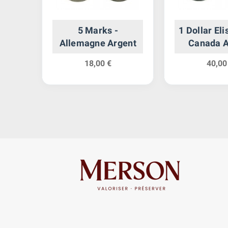
 -
5 Marks -
1 Dollar Eli
ent
Allemagne Argent
Canada A
18,00 €
40,00