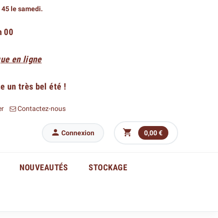
h 45 le samedi.
h 00
ue en ligne
 un très bel été !
er
Contactez-nous


Connexion
0,00 €
NOUVEAUTÉS
STOCKAGE