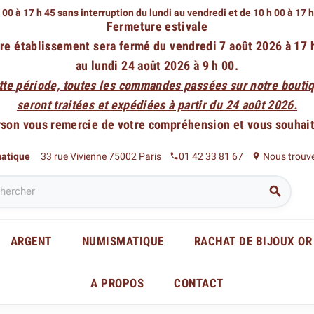
 00 à 17 h 45 sans interruption du lundi au vendredi
et de 10 h 00 à 17 
Fermeture estivale
re établissement sera fermé du vendredi 7 août 2026 à 17 
au lundi 24 août 2026 à 9 h 00.
tte période, toutes les commandes passées sur notre boutiq
seront traitées et expédiées à partir du 24 août 2026.
rson vous remercie de votre compréhension et vous souhaite
matique
33 rue Vivienne 75002 Paris
01 42 33 81 67
Nous trouv
phone
place

ARGENT
NUMISMATIQUE
RACHAT DE BIJOUX OR
A PROPOS
CONTACT