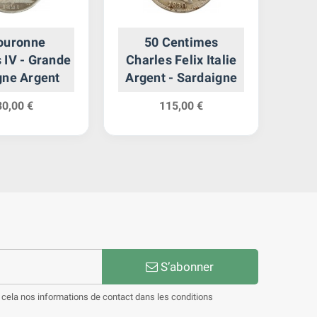
ouronne
50 Centimes
1
 IV - Grande
Charles Felix Italie
Et
gne Argent
Argent - Sardaigne
30,00 €
115,00 €
S’abonner
cela nos informations de contact dans les conditions