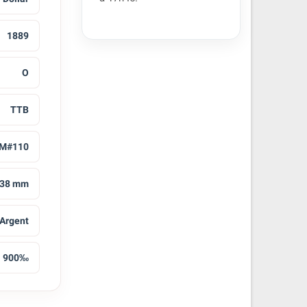
1889
O
TTB
M#110
38 mm
Argent
900‰