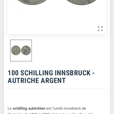

100 SCHILLING INNSBRUCK -
AUTRICHE ARGENT
Le
schilling autrichien
est l'unité monétaire de