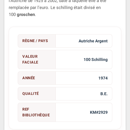
l'Autriche de 1925 à 2002, date à laquelle elle a été
remplacée par l'euro. Le schilling était divisé en
100
groschen
.
RÈGNE / PAYS
Autriche Argent
VALEUR
100 Schilling
FACIALE
ANNÉE
1974
QUALITÉ
B.E.
REF
KM#2929
BIBLIOTHÈQUE