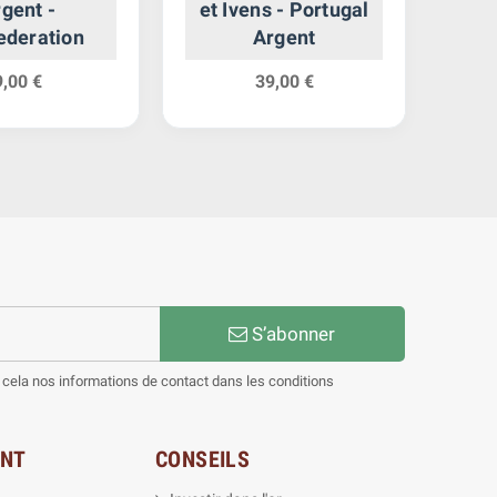
gent -
et Ivens - Portugal
U
ederation
Argent
9,00 €
39,00 €
S’abonner
cela nos informations de contact dans les conditions
ENT
CONSEILS