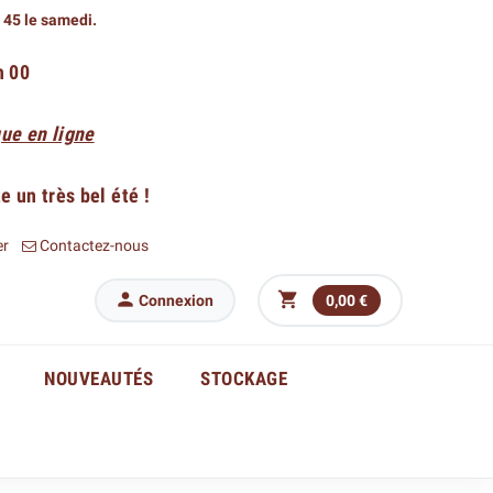
h 45 le samedi.
h 00
ue en ligne
 un très bel été !
er
Contactez-nous


Connexion
0,00 €
NOUVEAUTÉS
STOCKAGE