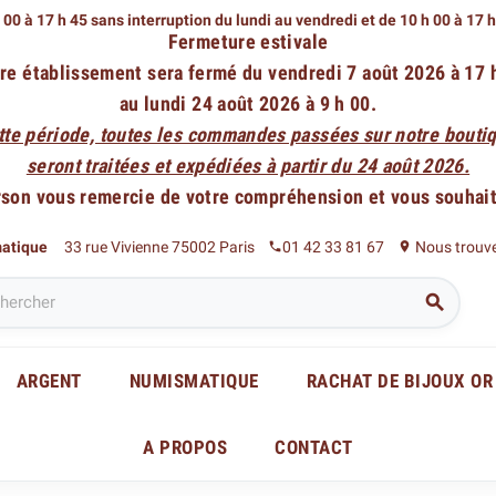
 00 à 17 h 45 sans interruption du lundi au vendredi
et de 10 h 00 à 17 
Fermeture estivale
re établissement sera fermé du vendredi 7 août 2026 à 17 
au lundi 24 août 2026 à 9 h 00.
tte période, toutes les commandes passées sur notre boutiq
seront traitées et expédiées à partir du 24 août 2026.
rson vous remercie de votre compréhension et vous souhaite
matique
33 rue Vivienne 75002 Paris
01 42 33 81 67
Nous trouv
phone
place

ARGENT
NUMISMATIQUE
RACHAT DE BIJOUX OR
A PROPOS
CONTACT