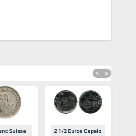
anc Suisse
2 1/2 Euros Capelo
1