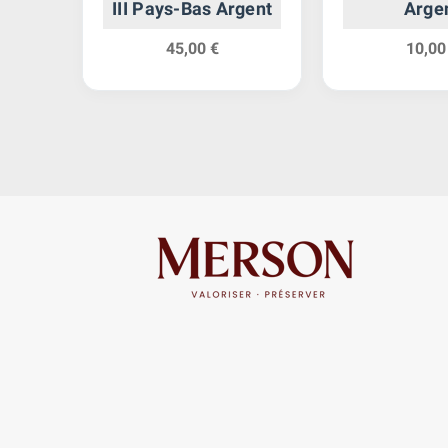
gent
III Pays-Bas Argent
Arge
45,00 €
10,00