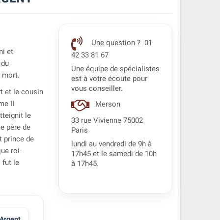
Une question ? 01
ni et
42 33 81 67
 du
Une équipe de spécialistes
a mort.
est à votre écoute pour
vous conseiller.
rt et le cousin
me II
Merson
tteignit le
33 rue Vivienne 75002
le père de
Paris
t prince de
lundi au vendredi de 9h à
ue roi-
17h45 et le samedi de 10h
fut le
à 17h45.
Argent