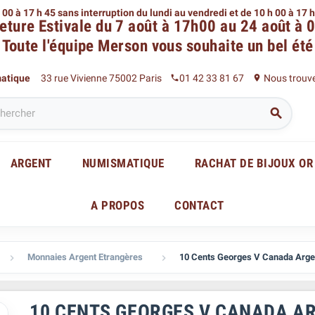
 00 à 17 h 45 sans interruption du lundi au vendredi
et de 10 h 00 à 17 
eture Estivale du 7 août à 17h00 au 24 août à 
Toute l'équipe Merson
vous souhaite un bel été
matique
33 rue Vivienne 75002 Paris
01 42 33 81 67
Nous trouv
phone
place

ARGENT
NUMISMATIQUE
RACHAT DE BIJOUX OR
A PROPOS
CONTACT
Monnaies Argent Etrangères
10 Cents Georges V Canada Arge


10 CENTS GEORGES V CANADA A