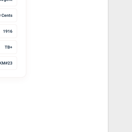
 Cents
1916
TB+
KM#23