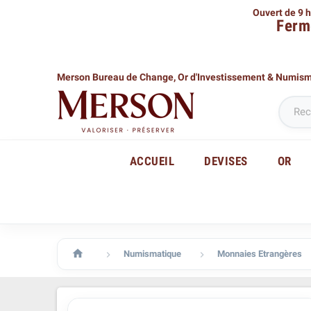
Ouvert de 9 h
Ferm
Merson Bureau de Change,
Or d'Investissement & Numis
ACCUEIL
DEVISES
OR

Numismatique
Monnaies Etrangères

