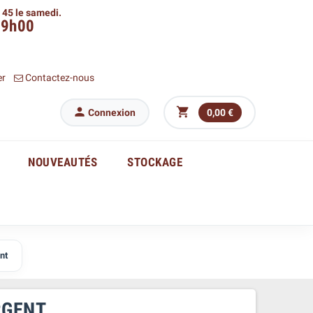
h 45 le samedi.
09h00
er
Contactez-nous


Connexion
0,00 €
NOUVEAUTÉS
STOCKAGE
nt
RGENT