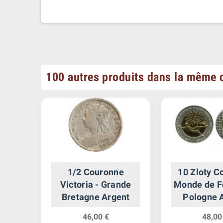
100 autres produits dans la même c
La
1/2 Couronne
10 Zloty C
-
Victoria - Grande
Monde de Fo
ent
Bretagne Argent
Pologne 
46,00 €
48,00