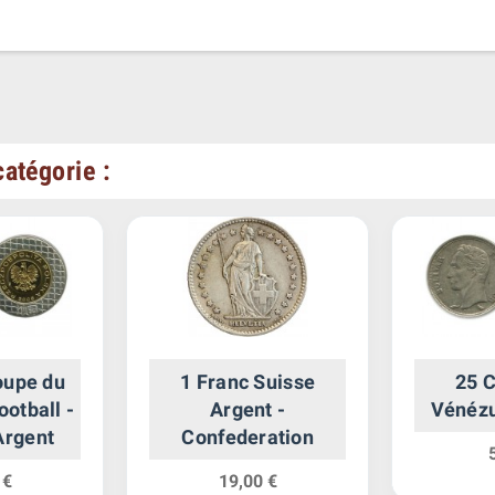
atégorie :
oupe du
1 Franc Suisse
25 
otball -
Argent -
Vénézu
Argent
Confederation
 €
19,00 €