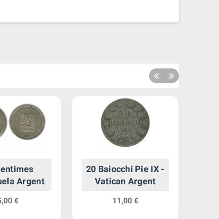
Centimes
20 Baiocchi Pie IX -
1 M
ela Argent
Vatican Argent
5,00 €
11,00 €