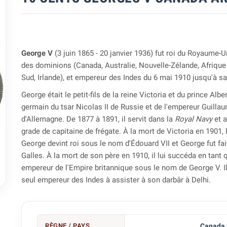
George V
(3 juin 1865 - 20 janvier 1936) fut roi du Royaume-U
des dominions (Canada, Australie, Nouvelle-Zélande, Afrique
Sud, Irlande), et empereur des Indes du 6 mai 1910 jusqu'à s
George était le petit-fils de la reine Victoria et du prince Albe
germain du tsar Nicolas II de Russie et de l'empereur Guillau
d'Allemagne. De 1877 à 1891, il servit dans la
Royal Navy
et a
grade de capitaine de frégate. À la mort de Victoria en 1901, 
George devint roi sous le nom d'Édouard VII et George fut fai
Galles. À la mort de son père en 1910, il lui succéda en tant q
empereur de l'Empire britannique sous le nom de George V. Il 

seul empereur des Indes à assister à son darbâr à Delhi.
RÈGNE / PAYS
Canada 