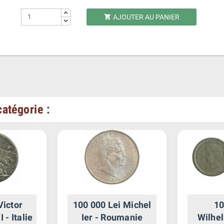
AJOUTER AU PANIER

atégorie :
Victor
100 000 Lei Michel
10
 - Italie
Ier - Roumanie
Wilhel