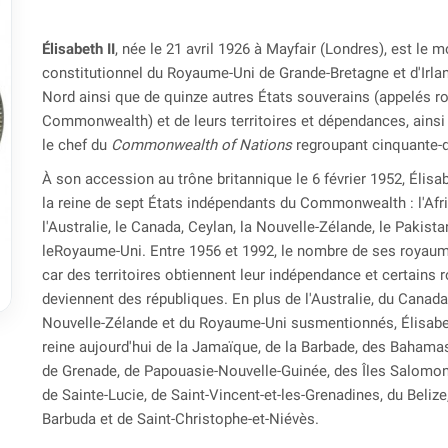
Élisabeth II
, née le 21 avril 1926 à Mayfair (Londres), est le
constitutionnel du Royaume-Uni de Grande-Bretagne et d'Irla
Nord ainsi que de quinze autres États souverains (appelés 
Commonwealth) et de leurs territoires et dépendances, ainsi
le chef du
Commonwealth of Nations
regroupant cinquante-d
À son accession au trône britannique le 6 février 1952, Élisab
la reine de sept États indépendants du Commonwealth : l'Afr
l'Australie, le Canada, Ceylan, la Nouvelle-Zélande, le Pakista
leRoyaume-Uni. Entre 1956 et 1992, le nombre de ses royau
car des territoires obtiennent leur indépendance et certains

deviennent des républiques. En plus de l'Australie, du Canada
Nouvelle-Zélande et du Royaume-Uni susmentionnés, Élisabet
reine aujourd'hui de la Jamaïque, de la Barbade, des Bahama
de Grenade, de Papouasie-Nouvelle-Guinée, des Îles Salomon,
de Sainte-Lucie, de Saint-Vincent-et-les-Grenadines, du Belize,
Barbuda et de Saint-Christophe-et-Niévès.