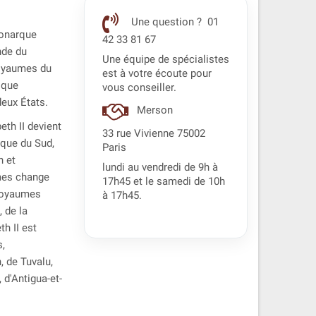
Une question ? 01
 monarque
42 33 81 67
nde du
Une équipe de spécialistes
royaumes du
est à votre écoute pour
 que
vous conseiller.
eux États.
Merson
eth II devient
33 rue Vivienne 75002
ique du Sud,
Paris
n et
lundi au vendredi de 9h à
mes change
17h45 et le samedi de 10h
 royaumes
à 17h45.
, de la
h II est
s,
 de Tuvalu,
 d'Antigua-et-