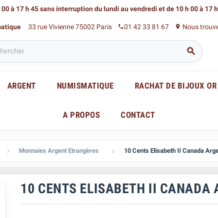
 00 à 17 h 45 sans interruption du lundi au vendredi
et de 10 h 00 à 17 
matique
33 rue Vivienne 75002 Paris
01 42 33 81 67
Nous trouv
phone
place

ARGENT
NUMISMATIQUE
RACHAT DE BIJOUX OR
A PROPOS
CONTACT
Monnaies Argent Etrangères
10 Cents Elisabeth II Canada Arg


10 CENTS ELISABETH II CANADA