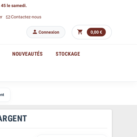
h 45 le samedi.
er
Contactez-nous


Connexion
0,00 €
NOUVEAUTÉS
STOCKAGE
ent
 ARGENT