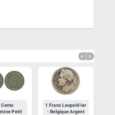
 Cents
1 Franc Leopold Ier
10
mine Petit
- Belgique Argent
V