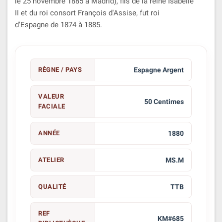
le 25 novembre 1885 à Madrid), fils de la reine Isabelle
II et du roi consort François d'Assise, fut roi
d'Espagne de 1874 à 1885.
RÈGNE / PAYS
Espagne Argent
VALEUR
50 Centimes
FACIALE
ANNÉE
1880
ATELIER
MS.M
QUALITÉ
TTB
REF
KM#685