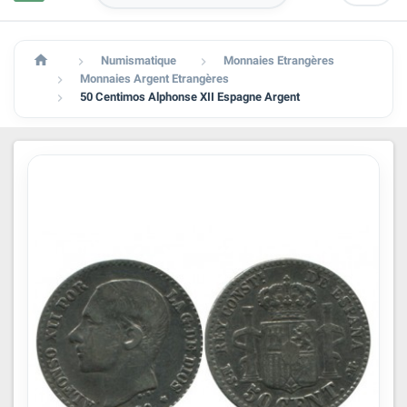

Numismatique
Monnaies Etrangères


Monnaies Argent Etrangères

50 Centimos Alphonse XII Espagne Argent
