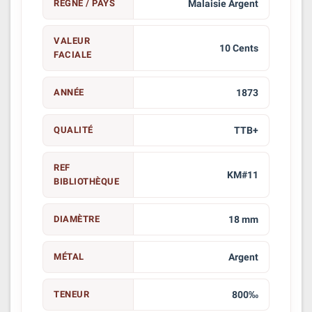
RÈGNE / PAYS
Malaisie Argent
VALEUR
10 Cents
FACIALE
ANNÉE
1873
QUALITÉ
TTB+
REF
KM#11
BIBLIOTHÈQUE
DIAMÈTRE
18 mm
MÉTAL
Argent
TENEUR
800‰