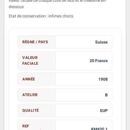
valeur faciale de chaque côté de l'écu et le millésime en-
dessous
Etat de conservation : infimes chocs.
RÈGNE / PAYS
Suisse
VALEUR
20 Francs
FACIALE
ANNÉE
1908
ATELIER
B
QUALITÉ
SUP
REF
KM#35.1