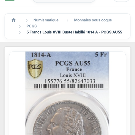

Numismatique
Monnaies sous coque


PCGS

5 Francs Louis XVIII Buste Habillé 1814 A - PCGS AU55
