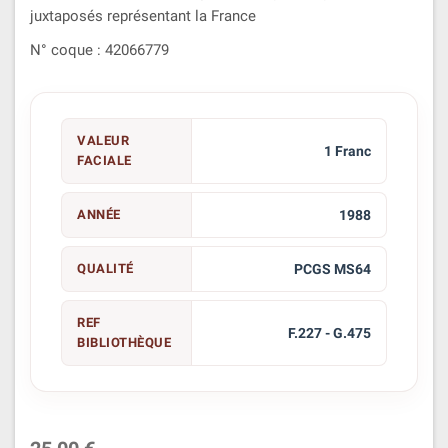
juxtaposés représentant la France
N° coque : 42066779
VALEUR
1 Franc
FACIALE
ANNÉE
1988
QUALITÉ
PCGS MS64
REF
F.227 - G.475
BIBLIOTHÈQUE