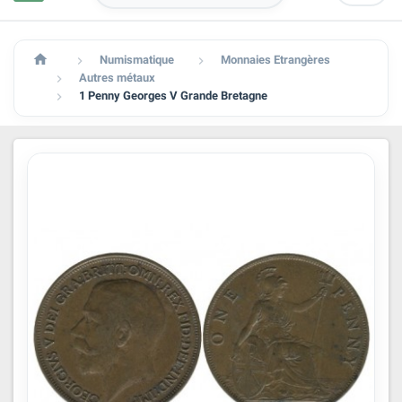

Numismatique
Monnaies Etrangères


Autres métaux

1 Penny Georges V Grande Bretagne
