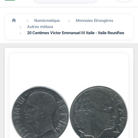

Numismatique
Monnaies Etrangères


Autres métaux

20 Centimes Victor Emmanuel III Italie - Italie Reunifiee
