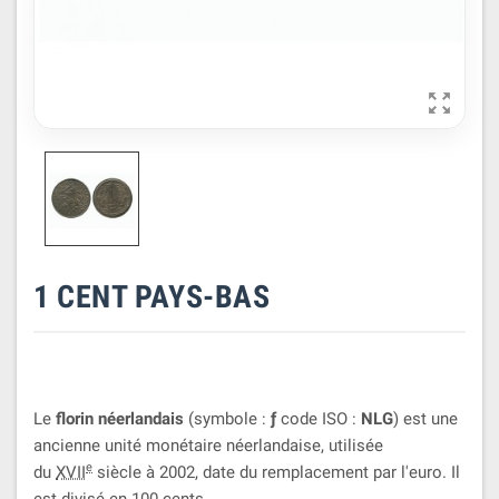

1 CENT PAYS-BAS
Le
florin néerlandais
(symbole :
ƒ
code ISO :
NLG
) est une
ancienne unité monétaire néerlandaise, utilisée
e
du
XVII
siècle à 2002, date du remplacement par l'euro. Il
est divisé en 100 cents.