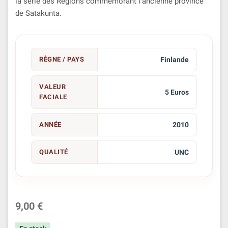
la série des Régions commémorant l'ancienne province
de Satakunta.
RÈGNE / PAYS
Finlande
VALEUR
5 Euros
FACIALE
ANNÉE
2010
QUALITÉ
UNC
9,00 €