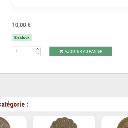
10,00 €
En stock
AJOUTER AU PANIER

atégorie :