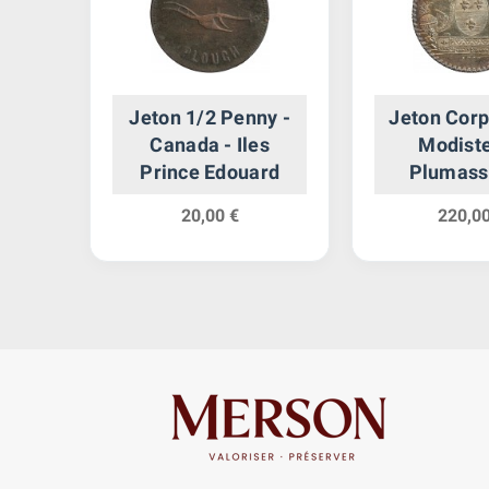
tion
Jeton 1/2 Penny -
Jeton Corp
eurs
Canada - Iles
Modiste
s XV
Prince Edouard
Plumass
Arge
20,00 €
220,00