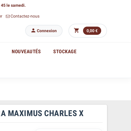
h 45 le samedi.
er
Contactez-nous


Connexion
0,00 €
NOUVEAUTÉS
STOCKAGE
RA MAXIMUS CHARLES X