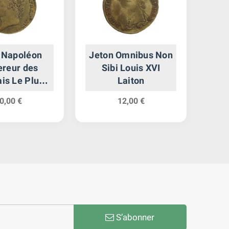
 Napoléon
Jeton Omnibus Non
Je
reur des
Sibi Louis XVI
Mé
is Le Plus
Laiton
éros Laiton
0,00 €
12,00 €
S’abonner