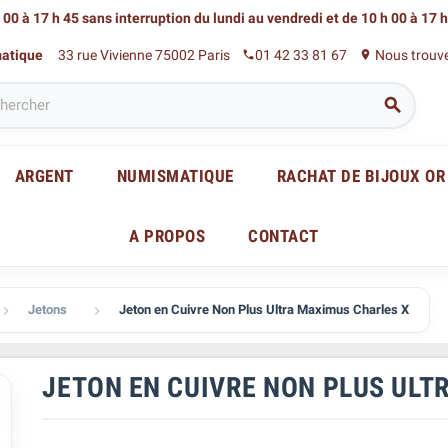
 00 à 17 h 45 sans interruption du lundi au vendredi
et de 10 h 00 à 17 
matique
33 rue Vivienne 75002 Paris
01 42 33 81 67
Nous trouv
phone
place

ARGENT
NUMISMATIQUE
RACHAT DE BIJOUX OR
A PROPOS
CONTACT
Jetons
Jeton en Cuivre Non Plus Ultra Maximus Charles X


JETON EN CUIVRE NON PLUS ULT