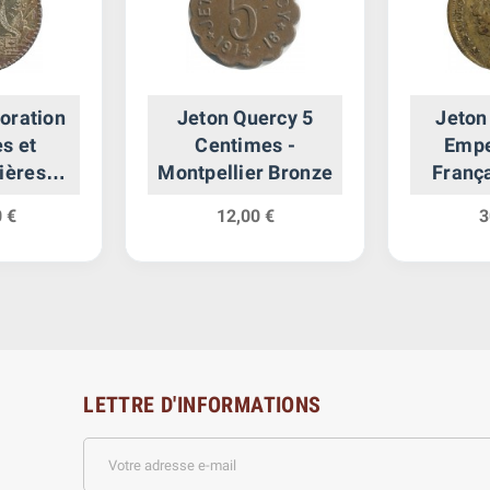
oration
Jeton Quercy 5
Jeton
s et
Centimes -
Empe
ières
Montpellier Bronze
França
nt
Grand H
 €
12,00 €
3
LETTRE D'INFORMATIONS