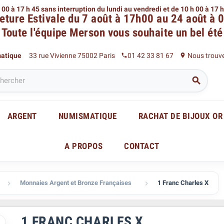
 00 à 17 h 45 sans interruption du lundi au vendredi
et de 10 h 00 à 17 
eture Estivale du 7 août à 17h00 au 24 août à 
Toute l'équipe Merson
vous souhaite un bel été
matique
33 rue Vivienne 75002 Paris
01 42 33 81 67
Nous trouv
phone
place

ARGENT
NUMISMATIQUE
RACHAT DE BIJOUX OR
A PROPOS
CONTACT
Monnaies Argent et Bronze Françaises
1 Franc Charles X


1 FRANC CHARLES X