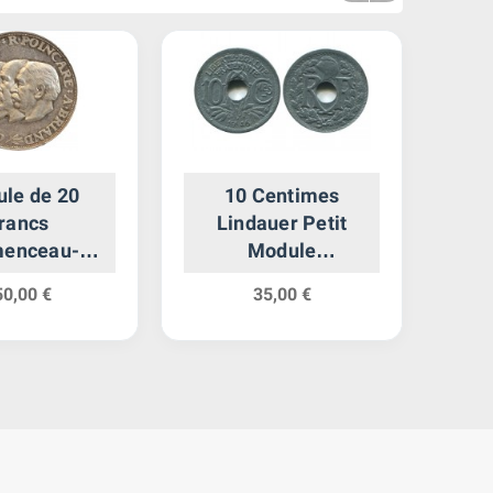
e de 20
10 Centimes
5
rancs
Lindauer Petit
Ph
menceau-
Module
Lau
aré-Briand
Gouvernement
50,00 €
35,00 €
0ème
Provisoire
saire de la
Paix