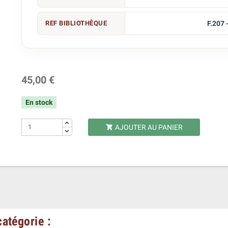
REF BIBLIOTHÈQUE
F.207 
45,00 €
En stock
AJOUTER AU PANIER

atégorie :