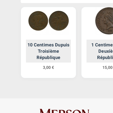
5
10 Centimes Dupuis
1 Centime
léon
Troisième
Deuxi
 la
République
Républ
le
3,00 €
15,00