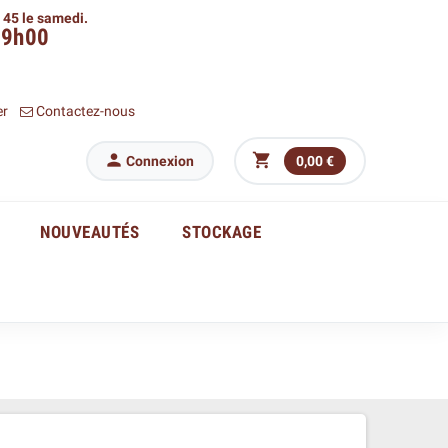
h 45 le samedi.
09h00
er
Contactez-nous


Connexion
0,00 €
NOUVEAUTÉS
STOCKAGE