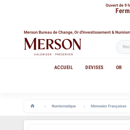
Ouvert de 9 h
Ferm
Merson Bureau de Change,
Or d'Investissement & Numis
ACCUEIL
DEVISES
OR

Numismatique
Monnaies Françaises

