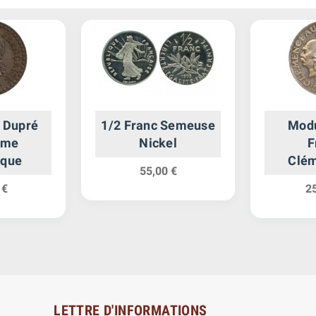
 Dupré
1/2 Franc Semeuse
Modul
ème
Nickel
F
ique
Clé
55,00 €
Poinc
 €
2
1
Anniver
LETTRE D'INFORMATIONS