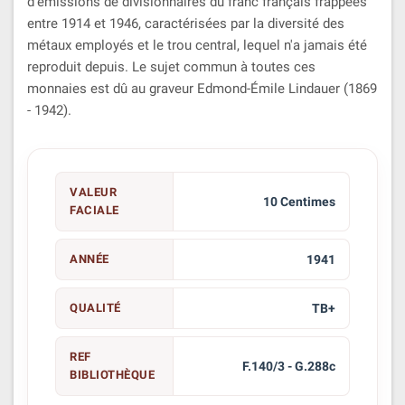
d'émissions de divisionnaires du franc français frappées
entre 1914 et 1946, caractérisées par la diversité des
métaux employés et le trou central, lequel n'a jamais été
reproduit depuis. Le sujet commun à toutes ces
monnaies est dû au graveur Edmond-Émile Lindauer (1869
- 1942).
VALEUR
10 Centimes
FACIALE
ANNÉE
1941
QUALITÉ
TB+
REF
F.140/3 - G.288c
BIBLIOTHÈQUE