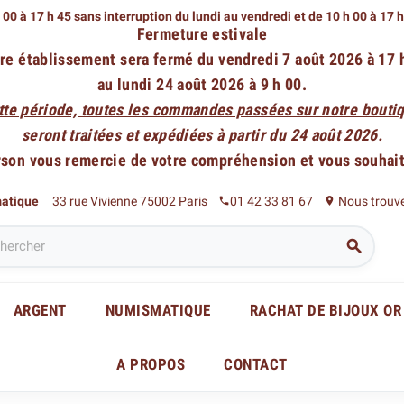
 00 à 17 h 45 sans interruption du lundi au vendredi
et de 10 h 00 à 17 
Fermeture estivale
re établissement sera fermé du vendredi 7 août 2026 à 17 
au lundi 24 août 2026 à 9 h 00.
tte période, toutes les commandes passées sur notre boutiq
seront traitées et expédiées à partir du 24 août 2026.
rson vous remercie de votre compréhension et vous souhaite
matique
33 rue Vivienne 75002 Paris
01 42 33 81 67
Nous trouv
phone
place

ARGENT
NUMISMATIQUE
RACHAT DE BIJOUX OR
A PROPOS
CONTACT