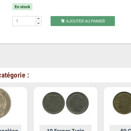
En stock
AJOUTER AU PANIER

atégorie :
apoléon
10 Francs Turin
50 