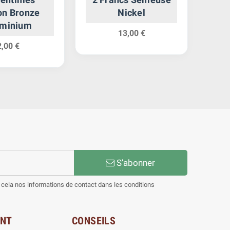
on Bronze
Nickel
Têt
uminium
13,00 €
2,00 €
S’abonner
cela nos informations de contact dans les conditions
ENT
CONSEILS