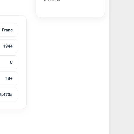
1 Franc
1944
C
TB+
 G.473a