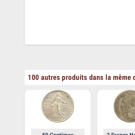
100 autres produits dans la même c
chet
50 Centimes
2 Francs N