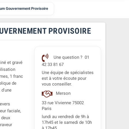
ium Gouvernement Provisoire
OUVERNEMENT PROVISOIRE
Une question ? 01
iné et gravé
42 33 81 67
ilisation
Une équipe de spécialistes
mes, 1 franc
est à votre écoute pour
blique de
vous conseiller.
t d'une
Merson
33 rue Vivienne 75002
revers
Paris
eur faciale,
lundi au vendredi de 9h à
e deux
17h45 et le samedi de 10h
graveur
à 17h45.