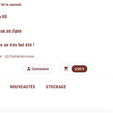
h 45 le samedi.
h 00
ue en ligne
 un très bel été !
er
Contactez-nous


Connexion
0,00 €
NOUVEAUTÉS
STOCKAGE