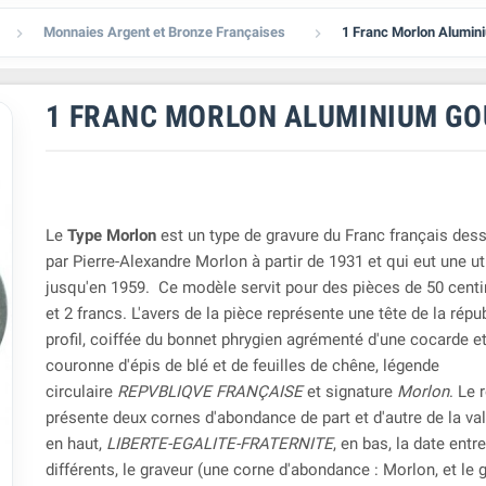
Monnaies Argent et Bronze Françaises
1 Franc Morlon Alumin


1 FRANC MORLON ALUMINIUM G
Le
Type Morlon
est un type de gravure du Franc français dess
par Pierre-Alexandre Morlon à partir de 1931 et qui eut une ut
jusqu'en 1959. Ce modèle servit pour des pièces de 50 centi
et 2 francs. L'avers de la pièce représente une tête de la répu
profil, coiffée du bonnet phrygien agrémenté d'une cocarde e
couronne d'épis de blé et de feuilles de chêne, légende
circulaire
REPVBLIQVE FRANÇAISE
et signature
Morlon
. Le 
présente deux cornes d'abondance de part et d'autre de la val
en haut,
LIBERTE-EGALITE-FRATERNITE
, en bas, la date entr
différents, le graveur (une corne d'abondance : Morlon, et le 