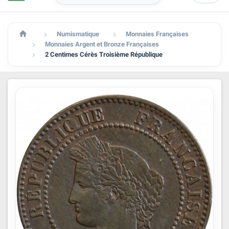

Numismatique
Monnaies Françaises


Monnaies Argent et Bronze Françaises

2 Centimes Cérès Troisième République
