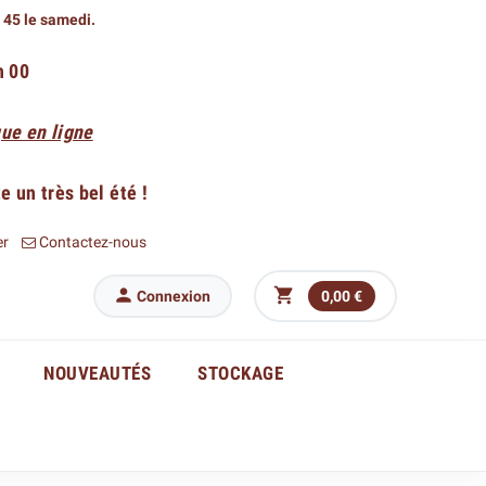
h 45 le samedi.
h 00
ue en ligne
 un très bel été !
er
Contactez-nous


Connexion
0,00 €
NOUVEAUTÉS
STOCKAGE