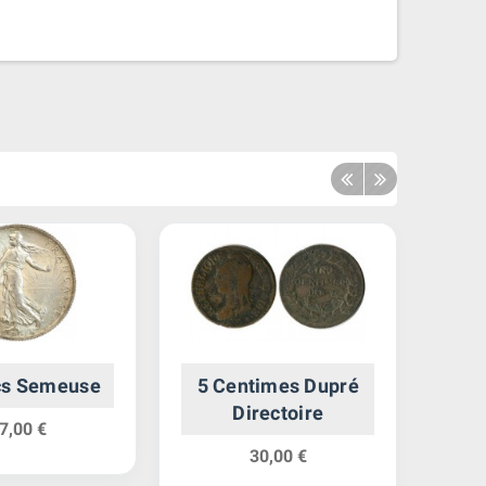
cs Semeuse
5 Centimes Dupré
5
Directoire
Ph
7,00 €
Lau
30,00 €