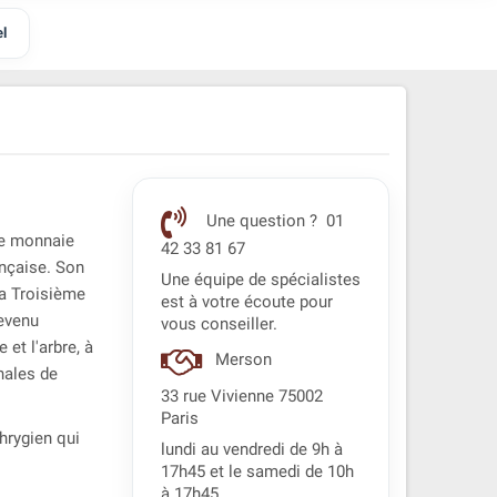
l
Une question ? 01
de monnaie
42 33 81 67
ançaise. Son
Une équipe de spécialistes
la Troisième
est à votre écoute pour
devenu
vous conseiller.
 et l'arbre, à
Merson
onales de
33 rue Vivienne 75002
Paris
hrygien qui
lundi au vendredi de 9h à
17h45 et le samedi de 10h
à 17h45.