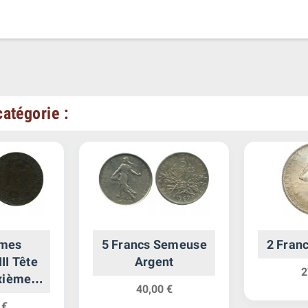
atégorie :
imes
5 Francs Semeuse
2 Fran
II Tête
Argent
2
xième
40,00 €
re
 €