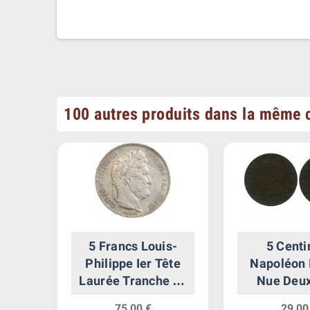
100 autres produits dans la même c
arte
5 Francs Louis-
5 Cent
Philippe Ier Tête
Napoléon I
Laurée Tranche en
Nue Deu
Relief
Empi
75,00 €
29,00