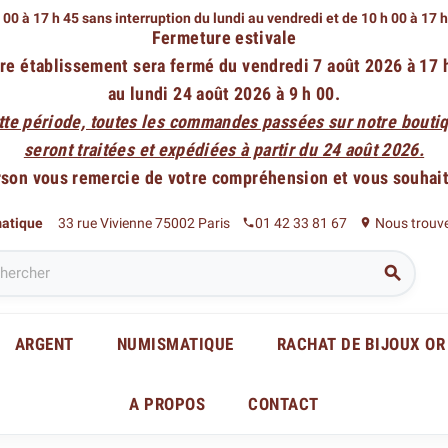
 00 à 17 h 45 sans interruption du lundi au vendredi
et de 10 h 00 à 17 
Fermeture estivale
re établissement sera fermé du vendredi 7 août 2026 à 17 
au lundi 24 août 2026 à 9 h 00.
tte période, toutes les commandes passées sur notre boutiq
seront traitées et expédiées à partir du 24 août 2026.
rson vous remercie de votre compréhension et vous souhaite
matique
33 rue Vivienne 75002 Paris
01 42 33 81 67
Nous trouv
phone
place

ARGENT
NUMISMATIQUE
RACHAT DE BIJOUX OR
A PROPOS
CONTACT