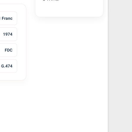
1 Franc
1974
FDC
- G.474