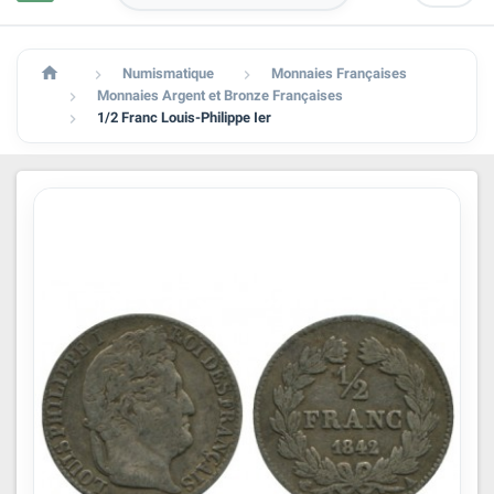

Numismatique
Monnaies Françaises


Monnaies Argent et Bronze Françaises

1/2 Franc Louis-Philippe Ier
