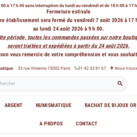
 00 à 17 h 45 sans interruption du lundi au vendredi
et de 10 h 00 à 17 
Fermeture estivale
re établissement sera fermé du vendredi 7 août 2026 à 17 
au lundi 24 août 2026 à 9 h 00.
tte période, toutes les commandes passées sur notre boutiq
seront traitées et expédiées à partir du 24 août 2026.
rson vous remercie de votre compréhension et vous souhaite
matique
33 rue Vivienne 75002 Paris
01 42 33 81 67
Nous trouv
phone
place

ARGENT
NUMISMATIQUE
RACHAT DE BIJOUX OR
A PROPOS
CONTACT