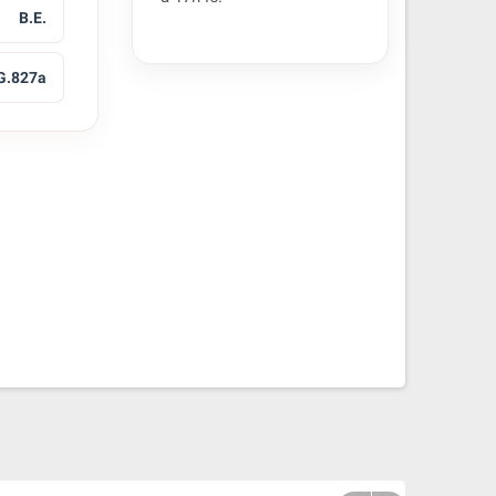
B.E.
 G.827a