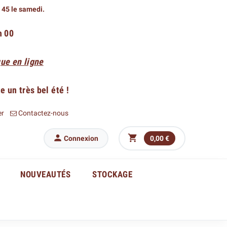
h 45 le samedi.
h 00
ue en ligne
 un très bel été !
er
Contactez-nous


Connexion
0,00 €
NOUVEAUTÉS
STOCKAGE