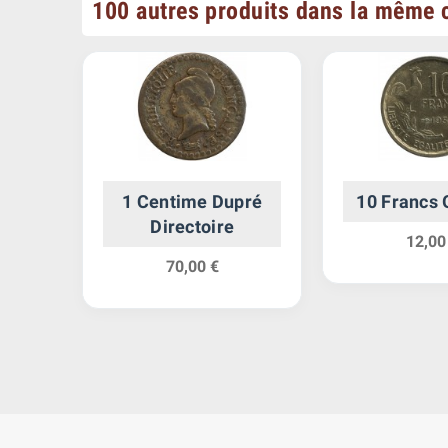
100 autres produits dans la même c
s
1 Centime Dupré
10 Francs 
ête
Directoire
12,00
pire
70,00 €