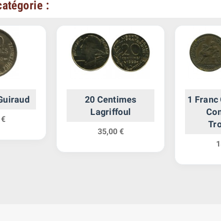
atégorie :
Guiraud
20 Centimes
1 Franc
Lagriffoul
Co
 €
Tr
35,00 €
Rép
1