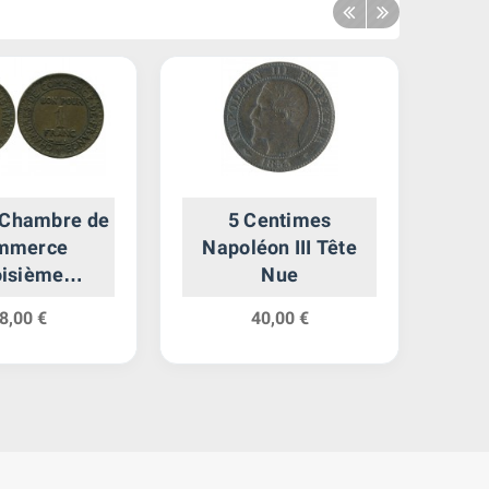
 Chambre de
5 Centimes
2 Fr
mmerce
Napoléon III Tête
oisième
Nue
ublique
8,00 €
40,00 €