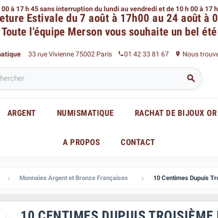
 00 à 17 h 45 sans interruption du lundi au vendredi
et de 10 h 00 à 17 
eture Estivale du 7 août à 17h00 au 24 août à 
Toute l'équipe Merson
vous souhaite un bel été
matique
33 rue Vivienne 75002 Paris
01 42 33 81 67
Nous trouv
phone
place

ARGENT
NUMISMATIQUE
RACHAT DE BIJOUX OR
A PROPOS
CONTACT
Monnaies Argent et Bronze Françaises
10 Centimes Dupuis Tr


10 CENTIMES DUPUIS TROISIÈME