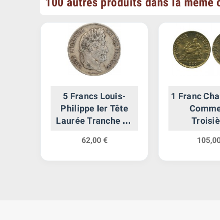
100 autres produits dans la même c
5 Francs Louis-
1 Franc Ch
ête
Philippe Ier Tête
Comme
Laurée Tranche En
Troisi
Relief
Républ
62,00 €
105,00