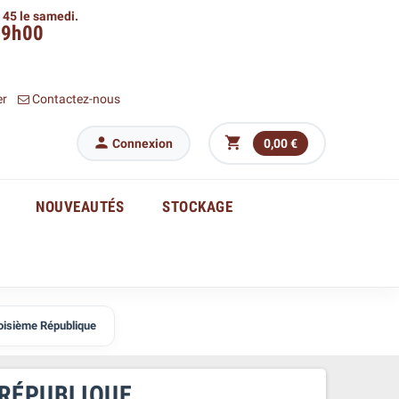
h 45 le samedi.
09h00
er
Contactez-nous


Connexion
0,00 €
NOUVEAUTÉS
STOCKAGE
oisième République
 RÉPUBLIQUE