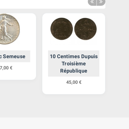
nc Semeuse
10 Centimes Dupuis
1
Troisième
7,00 €
République
45,00 €