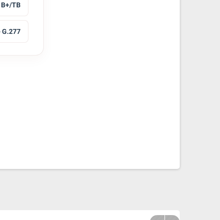
B+/TB
- G.277