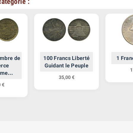
atégorie :
ambre de
100 Francs Liberté
1 Fra
rce
Guidant le Peuple
1
ème
35,00 €
ique
 €