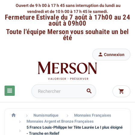
Ouvert de 9 h 00 à 17 h 45 sans interruption du lundi au
vendredi
et de 10 h 00 à 17 h 45 le samedi.
Fermeture Estivale du 7 août à 17h00 au 24
août à 09h00
Toute l'équipe Merson
vous souhaite un bel
été

Connexion




Numismatique
Monnaies Françaises


Monnaies Argent et Bronze Françaises

5 Francs Louis-Philippe Ier Tête Laurée Le I plus éloigné

- Tranche en Relief