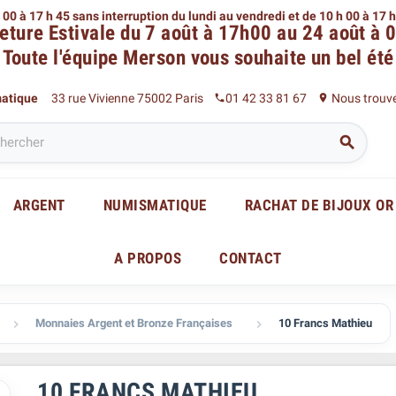
 00 à 17 h 45 sans interruption du lundi au vendredi
et de 10 h 00 à 17 
eture Estivale du 7 août à 17h00 au 24 août à 
Toute l'équipe Merson
vous souhaite un bel été
matique
33 rue Vivienne 75002 Paris
01 42 33 81 67
Nous trouv
phone
place

ARGENT
NUMISMATIQUE
RACHAT DE BIJOUX OR
A PROPOS
CONTACT
Monnaies Argent et Bronze Françaises
10 Francs Mathieu


10 FRANCS MATHIEU