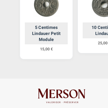
ule
5 Centimes
10 Cent
Lindauer Petit
Linda
Module
25,00
15,00 €