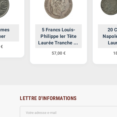
imes
5 Francs Louis-
20 
uer
Philippe Ier Tête
Napolé
Laurée Tranche En
Laur
 €
Relief
Modu
57,00 €
1
E
LETTRE D'INFORMATIONS