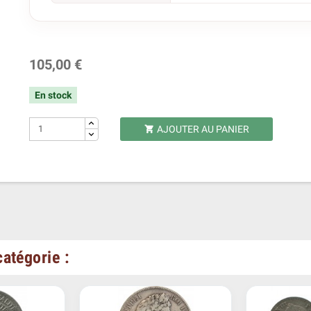
105,00 €
En stock
AJOUTER AU PANIER

atégorie :