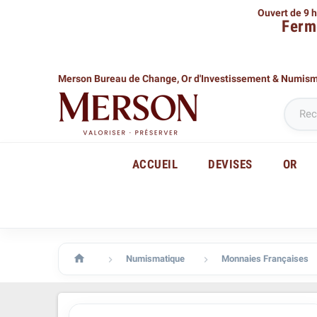
Ouvert de 9 h
Ferm
Merson Bureau de Change,
Or d'Investissement & Numis
ACCUEIL
DEVISES
OR

Numismatique
Monnaies Françaises

