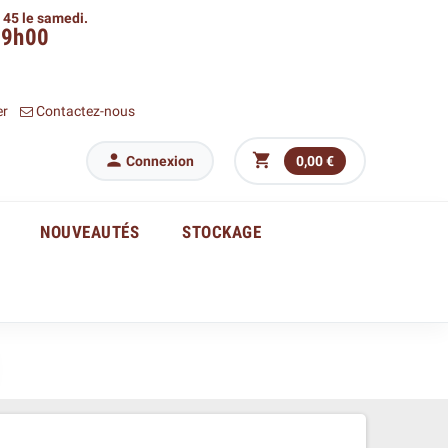
h 45 le samedi.
09h00
er
Contactez-nous


Connexion
0,00 €
NOUVEAUTÉS
STOCKAGE