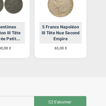
Centimes
5 Francs Napoléon
2 
on III Tête
III Tête Nue Second
ée Petit
Empire
le Second
80,00 €
65,00 €
mpire
S’abonner