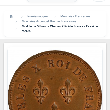

Numismatique
Monnaies Françaises


Monnaies Argent et Bronze Françaises

Module de 5 Francs Charles X Roi de France - Essai de

Moreau