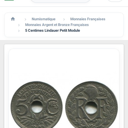

Numismatique
Monnaies Françaises


Monnaies Argent et Bronze Françaises

5 Centimes Lindauer Petit Module
