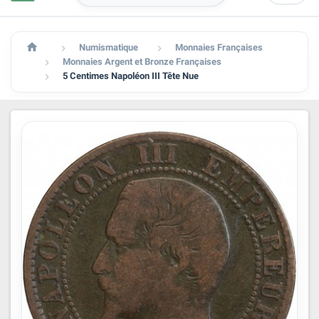

Numismatique
Monnaies Françaises


Monnaies Argent et Bronze Françaises

5 Centimes Napoléon III Tête Nue
