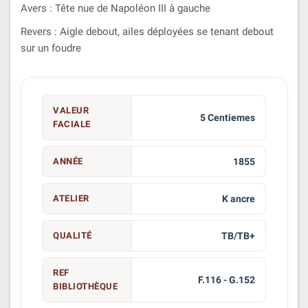
Avers : Tête nue de Napoléon III à gauche
Revers : Aigle debout, ailes déployées se tenant debout
sur un foudre
VALEUR
5 Centiemes
FACIALE
ANNÉE
1855
ATELIER
K ancre
QUALITÉ
TB/TB+
REF
F.116 - G.152
BIBLIOTHÈQUE