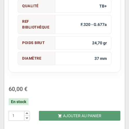
QUALITÉ
TB+
REF
F.320 - G.677a
BIBLIOTHÈQUE
POIDS BRUT
24,70 gr
DIAMÈTRE
37 mm
60,00 €
En stock
AJOUTER AU PANIER
