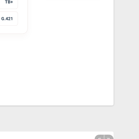
TB+
- G.421