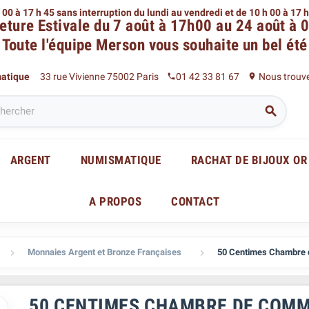
 00 à 17 h 45 sans interruption du lundi au vendredi
et de 10 h 00 à 17 
eture Estivale du 7 août à 17h00 au 24 août à 
Toute l'équipe Merson
vous souhaite un bel été
matique
33 rue Vivienne 75002 Paris
01 42 33 81 67
Nous trouv
phone
place

ARGENT
NUMISMATIQUE
RACHAT DE BIJOUX OR
A PROPOS
CONTACT
Monnaies Argent et Bronze Françaises
50 Centimes Chambre 


50 CENTIMES CHAMBRE DE COMM