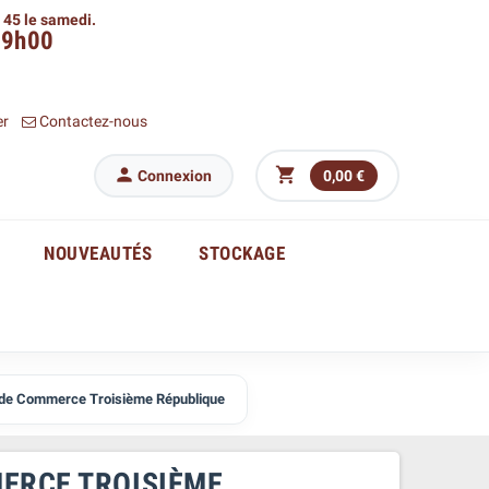
h 45 le samedi.
09h00
er
Contactez-nous


Connexion
0,00 €
NOUVEAUTÉS
STOCKAGE
de Commerce Troisième République
ERCE TROISIÈME