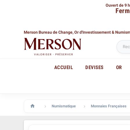
Ouvert de 9 h
Ferm
Merson Bureau de Change,
Or d'Investissement & Numis
ACCUEIL
DEVISES
OR

Numismatique
Monnaies Françaises

