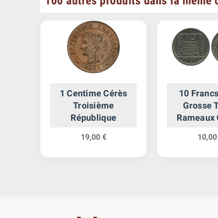
100 autres produits dans la même c
lon
1 Centime Cérès
10 Francs
nium
Troisième
Grosse T
République
Rameaux 
19,00 €
10,00