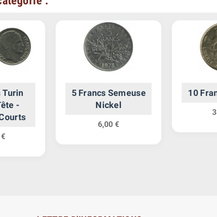
atégorie :
 Turin
5 Francs Semeuse
10 Fra
ête -
Nickel
3
Courts
6,00 €
 €