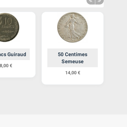
ncs Guiraud
50 Centimes
1/
Semeuse
8,00 €
14,00 €