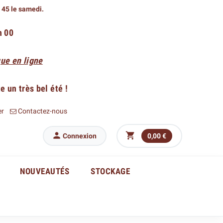
h 45 le samedi.
h 00
ue en ligne
 un très bel été !
er
Contactez-nous


Connexion
0,00 €
NOUVEAUTÉS
STOCKAGE