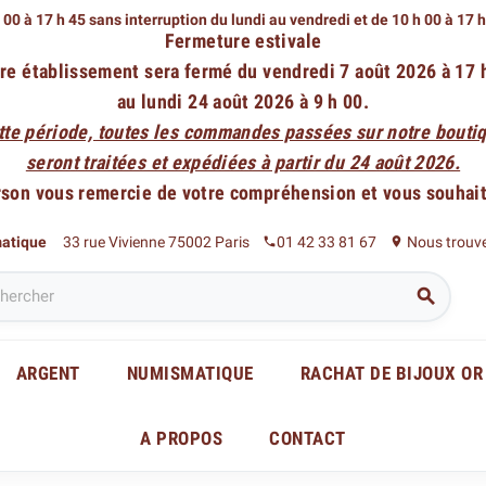
 00 à 17 h 45 sans interruption du lundi au vendredi
et de 10 h 00 à 17 
Fermeture estivale
re établissement sera fermé du vendredi 7 août 2026 à 17 
au lundi 24 août 2026 à 9 h 00.
tte période, toutes les commandes passées sur notre boutiq
seront traitées et expédiées à partir du 24 août 2026.
rson vous remercie de votre compréhension et vous souhaite
matique
33 rue Vivienne 75002 Paris
01 42 33 81 67
Nous trouv
phone
place

ARGENT
NUMISMATIQUE
RACHAT DE BIJOUX OR
A PROPOS
CONTACT