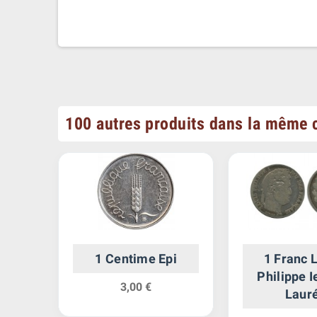
100 autres produits dans la même c
1 Centime Epi
1 Franc 
it
Philippe I
3,00 €
Laur