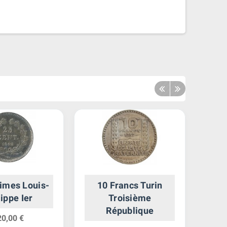
imes Louis-
10 Francs Turin
1 C
lippe Ier
Troisième
République
20,00 €