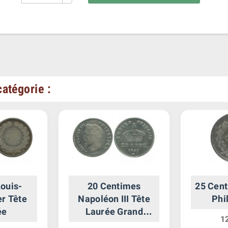
atégorie :
Louis-
20 Centimes
25 Cent
er Tête
Napoléon III Tête
Phi
ée
Laurée Grand
1
Module Second