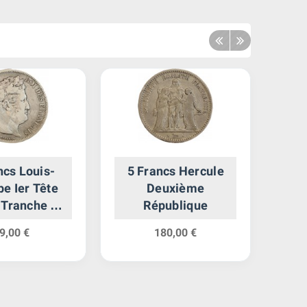
ncs Louis-
5 Francs Hercule
1 
pe Ier Tête
Deuxième
 Tranche en
République
Relief
9,00 €
180,00 €