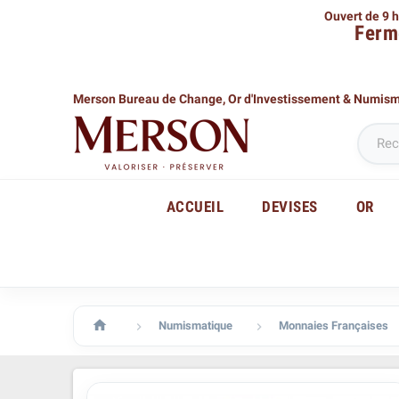
Ouvert de 9 h
Ferm
Merson Bureau de Change,
Or d'Investissement & Numis
ACCUEIL
DEVISES
OR

Numismatique
Monnaies Françaises

