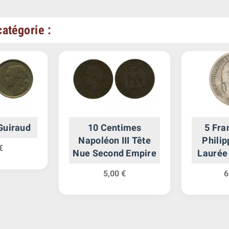
atégorie :
Guiraud
10 Centimes
5 Fra
Napoléon III Tête
Philip
€
Nue Second Empire
Laurée
5,00 €
6