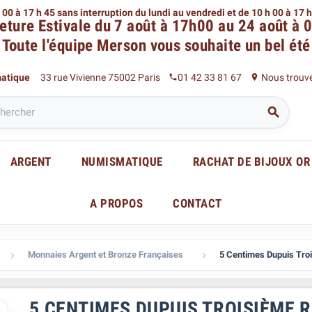
 00 à 17 h 45 sans interruption du lundi au vendredi
et de 10 h 00 à 17 
eture Estivale du 7 août à 17h00 au 24 août à 
Toute l'équipe Merson
vous souhaite un bel été
matique
33 rue Vivienne 75002 Paris
01 42 33 81 67
Nous trouv
phone
place

ARGENT
NUMISMATIQUE
RACHAT DE BIJOUX OR
A PROPOS
CONTACT
Monnaies Argent et Bronze Françaises
5 Centimes Dupuis Tro


5 CENTIMES DUPUIS TROISIÈME 