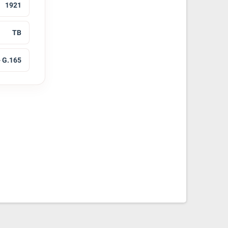
1921
TB
- G.165