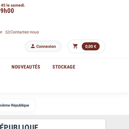
h 45 le samedi.
09h00
er
Contactez-nous


Connexion
0,00 €
NOUVEAUTÉS
STOCKAGE
isième République
RÉPUBLIQUE