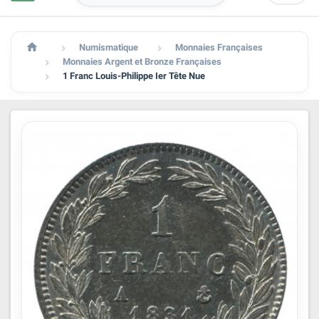

Numismatique
Monnaies Françaises


Monnaies Argent et Bronze Françaises

1 Franc Louis-Philippe Ier Tête Nue
