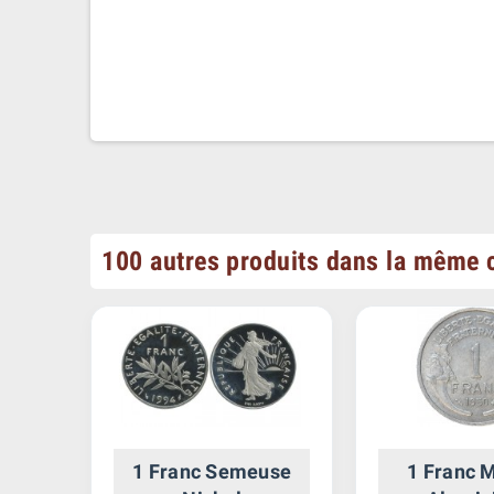
100 autres produits dans la même c
on
1 Franc Semeuse
1 Franc 