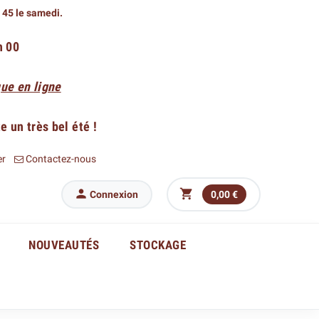
h 45 le samedi.
h 00
ue en ligne
 un très bel été !
er
Contactez-nous


Connexion
0,00 €
NOUVEAUTÉS
STOCKAGE