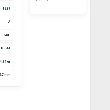
1829
A
SUP
- G.644
4,94 gr
37 mm