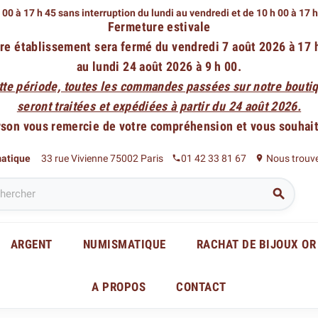
 00 à 17 h 45 sans interruption du lundi au vendredi
et de 10 h 00 à 17 
Fermeture estivale
re établissement sera fermé du vendredi 7 août 2026 à 17 
au lundi 24 août 2026 à 9 h 00.
tte période, toutes les commandes passées sur notre boutiq
seront traitées et expédiées à partir du 24 août 2026.
rson vous remercie de votre compréhension et vous souhaite
matique
33 rue Vivienne 75002 Paris
01 42 33 81 67
Nous trouv
phone
place

ARGENT
NUMISMATIQUE
RACHAT DE BIJOUX OR
A PROPOS
CONTACT