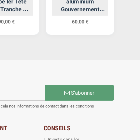
pe Ier Tête
aluminium
 Tranche En
Gouvernement
Relief
Provisoire
90,00 €
60,00 €
S’abonner
cela nos informations de contact dans les conditions
ENT
CONSEILS
Investir dans l'or