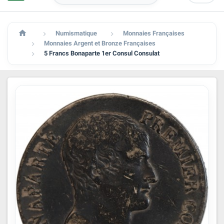

Numismatique
Monnaies Françaises


Monnaies Argent et Bronze Françaises

5 Francs Bonaparte 1er Consul Consulat
