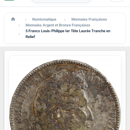

Numismatique
Monnaies Françaises


Monnaies Argent et Bronze Françaises

5 Francs Louis-Philippe Ier Tête Laurée Tranche en

Relief