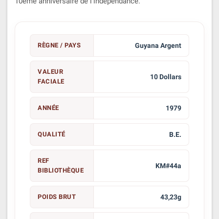
10ème anniversaire de l'indépendance.
RÈGNE / PAYS
Guyana Argent
VALEUR
10 Dollars
FACIALE
ANNÉE
1979
QUALITÉ
B.E.
REF
KM#44a
BIBLIOTHÈQUE
POIDS BRUT
43,23g