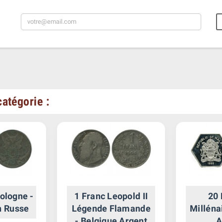
atégorie :
ologne -
1 Franc Leopold II
20
n Russe
Légende Flamande
Milléna
- Belgique Argent
A