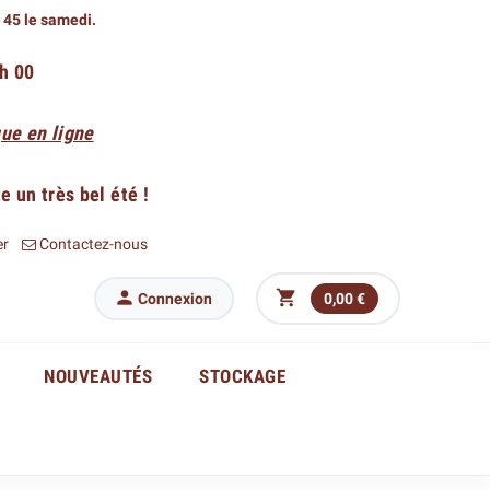
h 45 le samedi.
 h 00
ue en ligne
 un très bel été !
er
Contactez-nous


Connexion
0,00 €
NOUVEAUTÉS
STOCKAGE