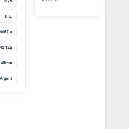
1974
B.E.
M#67.a
42,12g
45mm
Argent