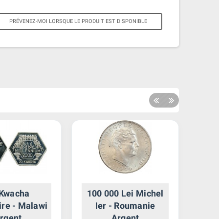
PRÉVENEZ-MOI LORSQUE LE PRODUIT EST DISPONIBLE
 Kwacha
100 000 Lei Michel
50
ire - Malawi
Ier - Roumanie
Ie
rgent
Argent