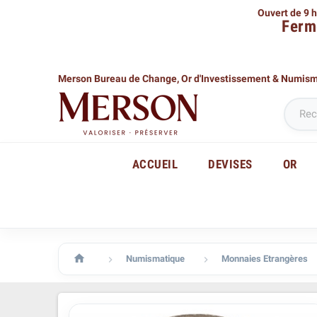
Ouvert de 9 h
Ferm
Merson Bureau de Change,
Or d'Investissement & Numis
ACCUEIL
DEVISES
OR

Numismatique
Monnaies Etrangères

