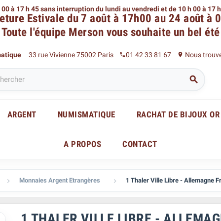
 00 à 17 h 45 sans interruption du lundi au vendredi
et de 10 h 00 à 17 
eture Estivale du 7 août à 17h00 au 24 août à 
Toute l'équipe Merson
vous souhaite un bel été
matique
33 rue Vivienne 75002 Paris
01 42 33 81 67
Nous trouv
phone
place

ARGENT
NUMISMATIQUE
RACHAT DE BIJOUX OR
A PROPOS
CONTACT
Monnaies Argent Etrangères
1 Thaler Ville Libre - Allemagne 


1 THALER VILLE LIBRE - ALLEM