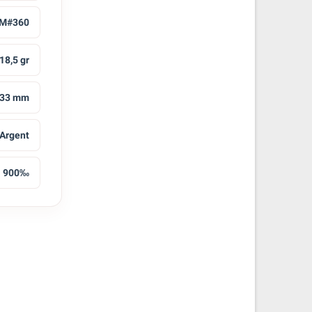
M#360
18,5 gr
33 mm
Argent
900‰