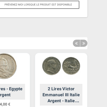
PRÉVENEZ-MOI LORSQUE LE PRODUIT EST DISPONIBLE
res - Egypte
2 Lires Victor
1 
rgent
Emmanuel III Italie
Et
Argent - Italie
4,00 €
Reunifiee