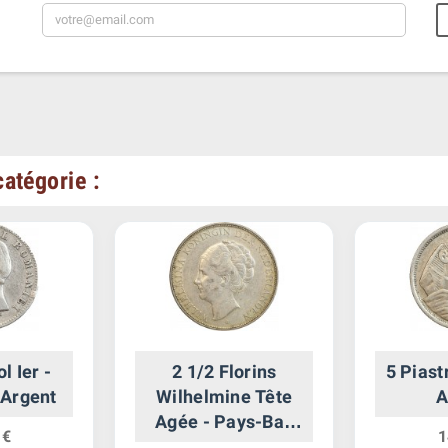
atégorie :
l Ier -
2 1/2 Florins
5 Piast
Argent
Wilhelmine Tête
A
Agée - Pays-Bas
 €
1
Argent