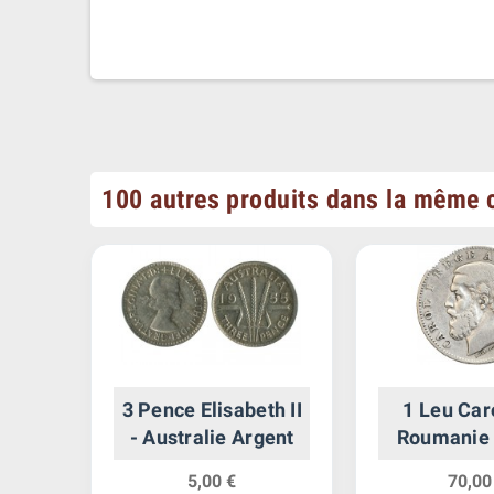
100 autres produits dans la même c
elt
3 Pence Elisabeth II
1 Leu Caro
gent
- Australie Argent
Roumanie 
5,00 €
70,00