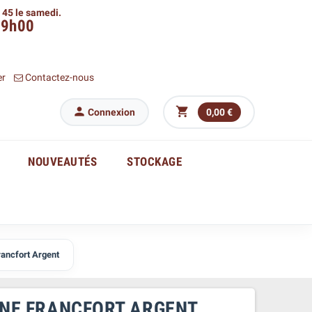
h 45 le samedi.
09h00
er
Contactez-nous


Connexion
0,00 €
NOUVEAUTÉS
STOCKAGE
Francfort Argent
AGNE FRANCFORT ARGENT