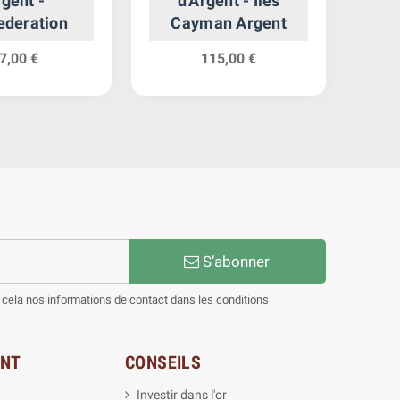
gent -
d'Argent - Iles
P
ederation
Cayman Argent
R
7,00 €
115,00 €
S’abonner
cela nos informations de contact dans les conditions
ENT
CONSEILS
Investir dans l'or