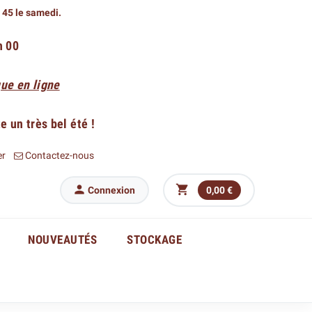
h 45 le samedi.
h 00
ue en ligne
 un très bel été !
er
Contactez-nous


Connexion
0,00 €
NOUVEAUTÉS
STOCKAGE