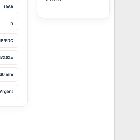
1968
D
UP/FDC
#202a
30 mm
Argent