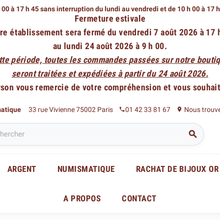
 00 à 17 h 45 sans interruption du lundi au vendredi
et de 10 h 00 à 17 
Fermeture estivale
re établissement sera fermé du vendredi 7 août 2026 à 17 
au lundi 24 août 2026 à 9 h 00.
tte période, toutes les commandes passées sur notre boutiq
seront traitées et expédiées à partir du 24 août 2026.
rson vous remercie de votre compréhension et vous souhaite
matique
33 rue Vivienne 75002 Paris
01 42 33 81 67
Nous trouv
phone
place

ARGENT
NUMISMATIQUE
RACHAT DE BIJOUX OR
A PROPOS
CONTACT