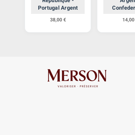
ent
République -
Argen
Portugal Argent
Confeder
38,00 €
14,00