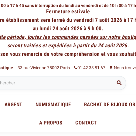
 00 à 17 h 45 sans interruption du lundi au vendredi
et de 10 h 00 à 17 
Fermeture estivale
re établissement sera fermé du vendredi 7 août 2026 à 17 
au lundi 24 août 2026 à 9 h 00.
tte période, toutes les commandes passées sur notre boutiq
seront traitées et expédiées à partir du 24 août 2026.
rson vous remercie de votre compréhension et vous souhaite
matique
33 rue Vivienne 75002 Paris
01 42 33 81 67
Nous trouv
phone
place

ARGENT
NUMISMATIQUE
RACHAT DE BIJOUX OR
A PROPOS
CONTACT