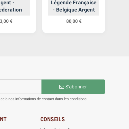
gent -
Légende Française
In
ederation
- Belgique Argent
3,00 €
80,00 €
S’abonner
cela nos informations de contact dans les conditions
ENT
CONSEILS