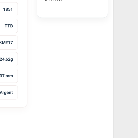
1851
TTB
KM#17
24,62g
37 mm
Argent