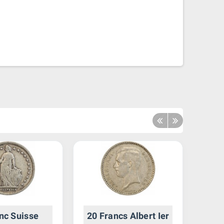
nc Suisse
20 Francs Albert Ier
1 R