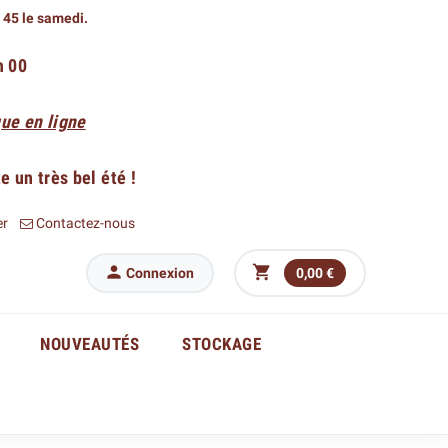
h 45 le samedi.
h 00
ue en ligne
 un très bel été !
er
Contactez-nous


Connexion
0,00 €
NOUVEAUTÉS
STOCKAGE