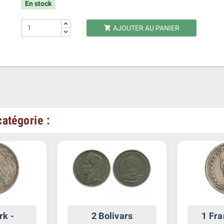
En stock
AJOUTER AU PANIER

atégorie :
rk -
2 Bolivars
1 Fra