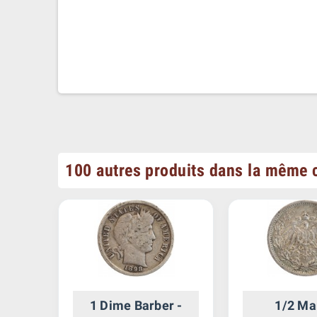
100 autres produits dans la même c
Unis
1 Dime Barber -
1/2 Ma