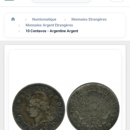

Numismatique
Monnaies Etrangères


Monnaies Argent Etrangères

10 Centavos - Argentine Argent
