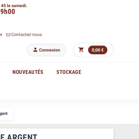
h 45 le samedi.
09h00
er
Contactez-nous


Connexion
0,00 €
NOUVEAUTÉS
STOCKAGE
rgent
HE ARGENT