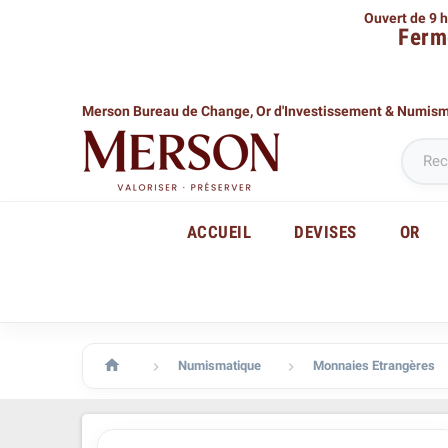
Ouvert de 9 h
Ferm
Merson Bureau de Change,
Or d'Investissement & Numis
ACCUEIL
DEVISES
OR

Numismatique
Monnaies Etrangères

