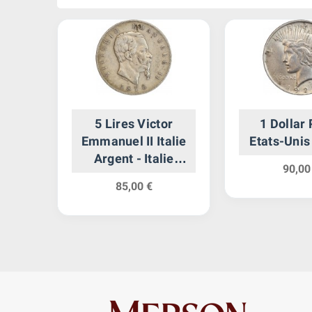
elt
5 Lires Victor
1 Dollar 
gent
Emmanuel II Italie
Etats-Unis
Argent - Italie
90,00
Réunifiée
85,00 €