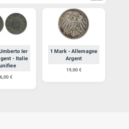
 Umberto Ier
1 Mark - Allemagne
rgent - Italie
Argent
G
unifiee
Pro
19,00 €
Arg
6,00 €