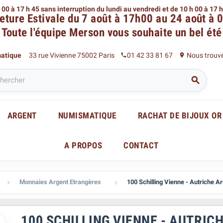
 00 à 17 h 45 sans interruption du lundi au vendredi
et de 10 h 00 à 17 
eture Estivale du 7 août à 17h00 au 24 août à 
Toute l'équipe Merson
vous souhaite un bel été
matique
33 rue Vivienne 75002 Paris
01 42 33 81 67
Nous trouv
phone
place

ARGENT
NUMISMATIQUE
RACHAT DE BIJOUX OR
A PROPOS
CONTACT
Monnaies Argent Etrangères
100 Schilling Vienne - Autriche A


100 SCHILLING VIENNE - AUTRIC