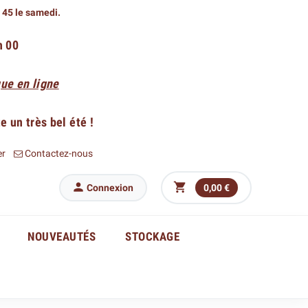
h 45 le samedi.
h 00
ue en ligne
 un très bel été !
er
Contactez-nous


Connexion
0,00 €
NOUVEAUTÉS
STOCKAGE