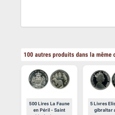
100 autres produits dans la même c
 -
500 Lires La Faune
5 Livres Eli
ent
en Péril - Saint
gibraltar