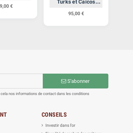
Turks et Caïcos
Ré
9,00 €
Argent
P
95,00 €
S’abonner
cela nos informations de contact dans les conditions
ENT
CONSEILS
Investir dans l'or