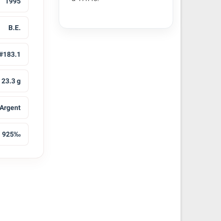
1995
B.E.
#183.1
23.3 g
Argent
925‰