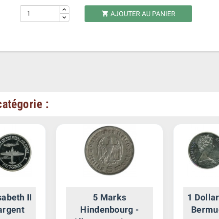
AJOUTER AU PANIER

atégorie :
sabeth II
5 Marks
1 Dollar
 argent
Hindenbourg -
Bermu