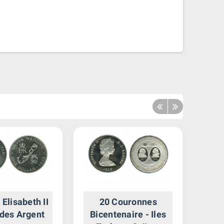
 Elisabeth II
20 Couronnes
5
des Argent
Bicentenaire - Iles
Ann