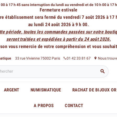
 00 à 17 h 45 sans interruption du lundi au vendredi
et de 10 h 00 à 17 
Fermeture estivale
re établissement sera fermé du vendredi 7 août 2026 à 17 
au lundi 24 août 2026 à 9 h 00.
tte période, toutes les commandes passées sur notre boutiq
seront traitées et expédiées à partir du 24 août 2026.
rson vous remercie de votre compréhension et vous souhaite
matique
33 rue Vivienne 75002 Paris
01 42 33 81 67
Nous trouv
phone
place

ARGENT
NUMISMATIQUE
RACHAT DE BIJOUX OR
A PROPOS
CONTACT