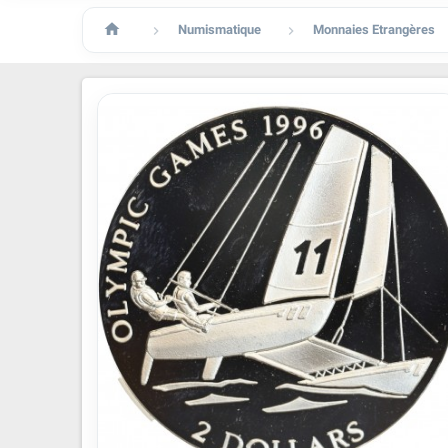

Numismatique
Monnaies Etrangères

