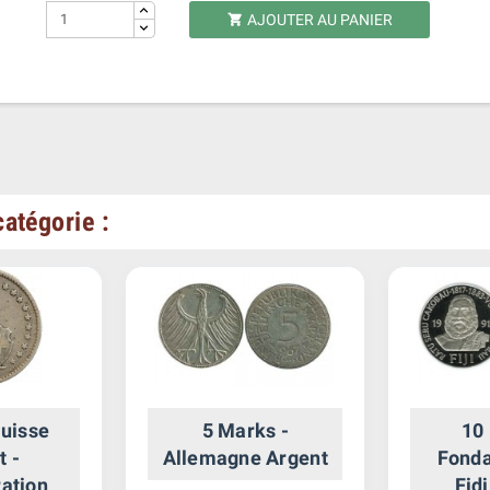
AJOUTER AU PANIER

atégorie :
Suisse
5 Marks -
10 
t -
Allemagne Argent
Fonda
ation
Fid