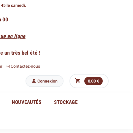
h 45 le samedi.
h 00
ue en ligne
 un très bel été !
er
Contactez-nous


Connexion
0,00 €
NOUVEAUTÉS
STOCKAGE