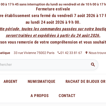
 00 à 17 h 45 sans interruption du lundi au vendredi
et de 10 h 00 à 17 
Fermeture estivale
re établissement sera fermé du vendredi 7 août 2026 à 17 
au lundi 24 août 2026 à 9 h 00.
tte période, toutes les commandes passées sur notre boutiq
seront traitées et expédiées à partir du 24 août 2026.
rson vous remercie de votre compréhension et vous souhaite
matique
33 rue Vivienne 75002 Paris
01 42 33 81 67
Nous trouv
phone
place

ARGENT
NUMISMATIQUE
RACHAT DE BIJOUX OR
A PROPOS
CONTACT