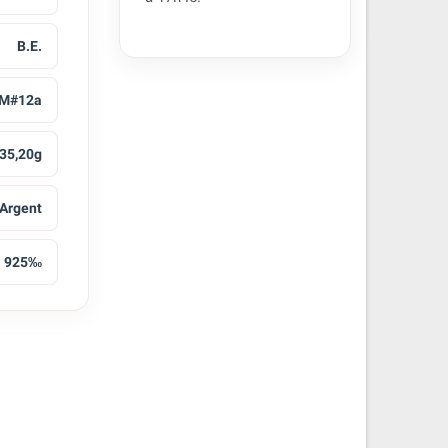
B.E.
M#12a
35,20g
Argent
925‰