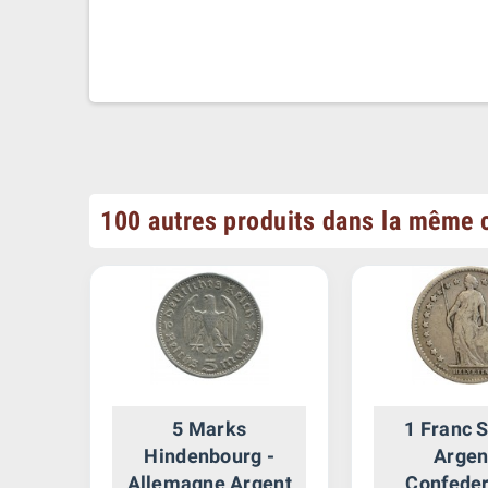
100 autres produits dans la même c
te
5 Marks
1 Franc 
gent
Hindenbourg -
Argen
Allemagne Argent
Confeder