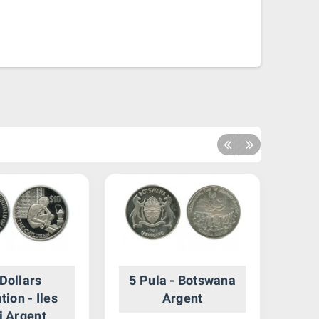
Dollars
5 Pula - Botswana
10 
tion - Iles
Argent
Reg
ji Argent