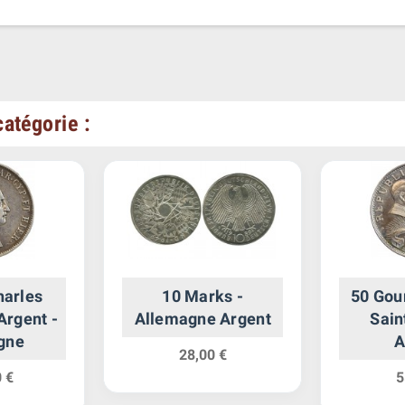
atégorie :
harles
10 Marks -
50 Gou
 Argent -
Allemagne Argent
Sain
gne
A
28,00 €
 €
5