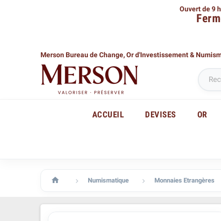
Ouvert de 9 h
Ferm
Merson Bureau de Change,
Or d'Investissement & Numis
ACCUEIL
DEVISES
OR

Numismatique
Monnaies Etrangères

