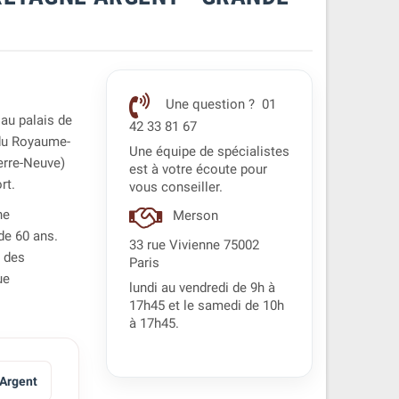
Une question ? 01
au palais de
42 33 81 67
 du Royaume-
Une équipe de spécialistes
erre-Neuve)
est à votre écoute pour
rt.
vous conseiller.
ne
Merson
 de 60 ans.
33 rue Vivienne 75002
t des
Paris
ue
lundi au vendredi de 9h à
17h45 et le samedi de 10h
à 17h45.
Argent