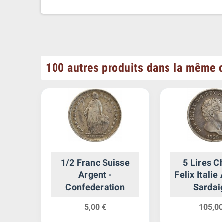
100 autres produits dans la même c
Jeux
1/2 Franc Suisse
5 Lires C
ruck
Argent -
Felix Italie
ent
Confederation
Sardai
5,00 €
105,00