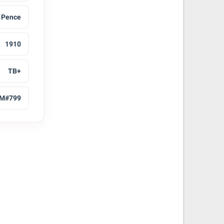
 Pence
1910
TB+
M#799