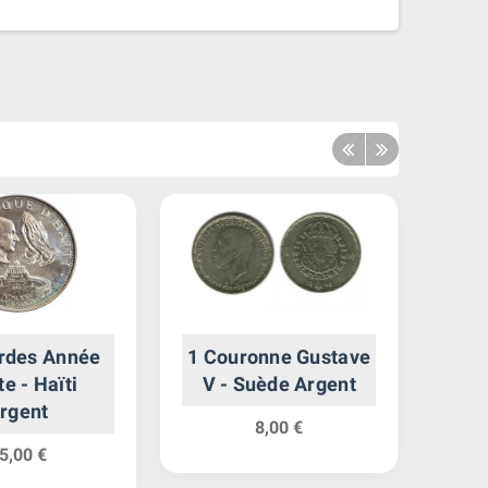
rdes Année
1 Couronne Gustave
2
te - Haïti
V - Suède Argent
rgent
C
8,00 €
5,00 €