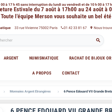
 00 à 17 h 45 sans interruption du lundi au vendredi
et de 10 h 00 à 17 
eture Estivale du 7 août à 17h00 au 24 août à 
Toute l'équipe Merson
vous souhaite un bel été
matique
33 rue Vivienne 75002 Paris
01 42 33 81 67
Nous trouv
phone
place

ARGENT
NUMISMATIQUE
RACHAT DE BIJOUX OR
A PROPOS
CONTACT
Monnaies Argent Etrangères
6 Pence Edouard VII Grande Bret


6 PENCE EDOUARD VII GRANDE B