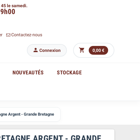
h 45 le samedi.
09h00
er
Contactez-nous


Connexion
0,00 €
NOUVEAUTÉS
STOCKAGE
agne Argent - Grande Bretagne
RETAGNE ARGENT - GRANDE